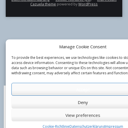
Cazuela theme
powered by
WordPress
Manage Cookie Consent
To provide the best experiences, we use technologies like cookies to st
access device information. Consenting to these technologies will allow 
data such as browsing behavior or unique IDs on this site. Not consenti
withdrawing consent, may adversely affect certain features and function
Accept
Datenschutz und Cookies: Diese Website verwendet Cookies. Wenn Sie di
weiterhin nutzen, stimmen Sie der Verwendung von Cookies zu.
Deny
Weitere Informationen, beispielsweise zur Kontrolle von Cookies, finden Si
Cookie-Richtlinie
View preferences
Cookie-Richtlinie
Datenschutzerklärung
Impressum