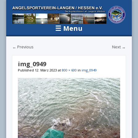
Angelsportv
Der Angelsportverein am Langener Waldsee
Langen / H
☰
Menu
e.V.
Skip to content
← Previous
Next →
img_0949
Published
12. März 2023
at
800 × 600
in
img_0949