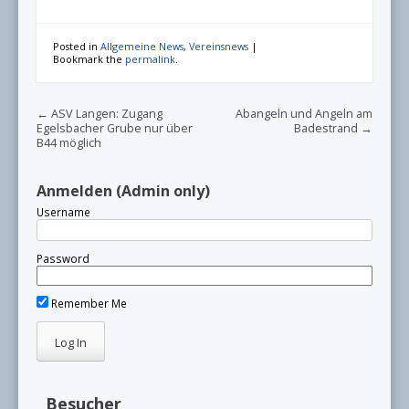
Posted in
Allgemeine News
,
Vereinsnews
|
Bookmark the
permalink
.
Post navigation
←
ASV Langen: Zugang
Abangeln und Angeln am
Egelsbacher Grube nur über
Badestrand
→
B44 möglich
Anmelden (Admin only)
Username
Password
Remember Me
Besucher