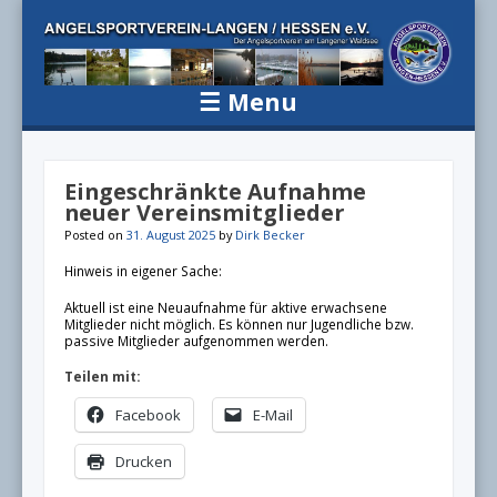
Angelsportv
Der Angelsportverein am Langener Waldsee
Langen / H
☰
Menu
e.V.
Skip to content
Eingeschränkte Aufnahme
neuer Vereinsmitglieder
Posted on
31. August 2025
by
Dirk Becker
Hinweis in eigener Sache:
Aktuell ist eine Neuaufnahme für aktive erwachsene
Mitglieder nicht möglich. Es können nur Jugendliche bzw.
passive Mitglieder aufgenommen werden.
Teilen mit:
Facebook
E-Mail
Drucken