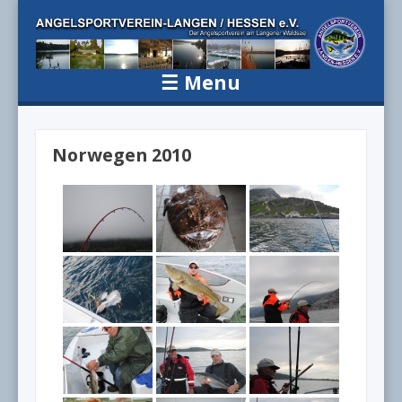
Angelsportv
Der Angelsportverein am Langener Waldsee
Langen / H
☰
Menu
e.V.
Skip to content
Norwegen 2010