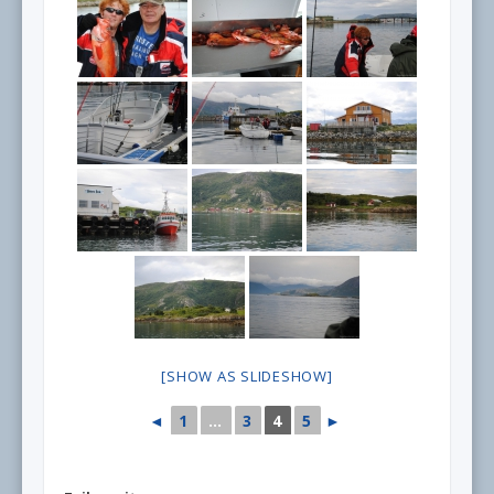
[SHOW AS SLIDESHOW]
◄
1
...
3
4
5
►