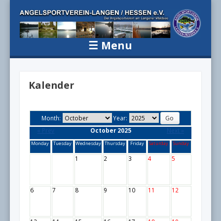
Angelsportv
Der Angelsportverein am Langener Waldsee
Langen / H
☰
Menu
e.V.
Skip to content
Kalender
Month:
Year:
« Prev
October 2025
Next »
Monday
Tuesday
Wednesday
Thursday
Friday
Saturday
Sunday
1
2
3
4
5
6
7
8
9
10
11
12