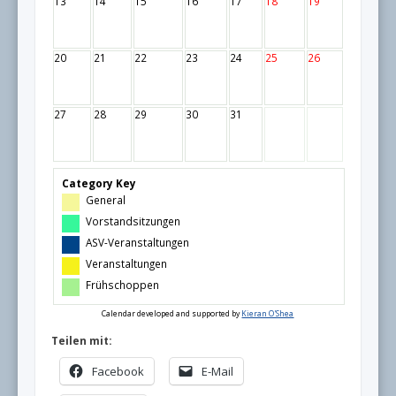
13
14
15
16
17
18
19
20
21
22
23
24
25
26
27
28
29
30
31
Category Key
General
Vorstandsitzungen
ASV-Veranstaltungen
Veranstaltungen
Frühschoppen
Calendar developed and supported by
Kieran O'Shea
Teilen mit:
Facebook
E-Mail