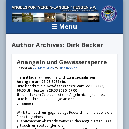
Angelsportv
Der Angelsportverein am Langener Waldsee
Langen / H
☰
Menu
e.V.
Skip to content
Author Archives:
Dirk Becker
Anangeln und Gewässersperre
Posted on
27. März 2026
by
Dirk Becker
hiermit laden wir euch herzlich zum diesjährigen
Anangeln am 29.03.2026
ein.
Bitte beachtet die
Gewässersperre vom 27.03.2026,
00:00 Uhr bis zum 29.03.2026, 07:00
Uhr.
In diesem Zeitraum ist das Angeln nicht gestattet.
Bitte beachtet die Aushänge an den
Eingängen.
Wir bitten euch um gegenseitige Rücksichtnahme sowie die
Einhaltung eines
ausreichenden Abstands zwischen den Angelplätzen. Dies
gilt auch für Bootsangler, die