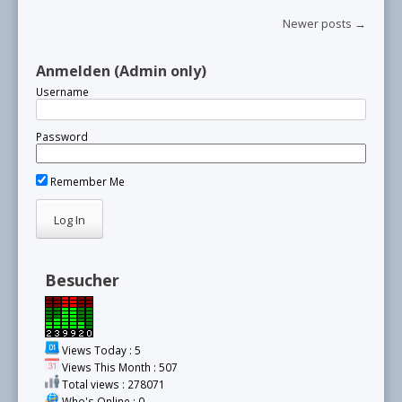
Post navigation
Newer posts
→
Anmelden (Admin only)
Username
Password
Remember Me
Besucher
Views Today : 5
Views This Month : 507
Total views : 278071
Who's Online : 0